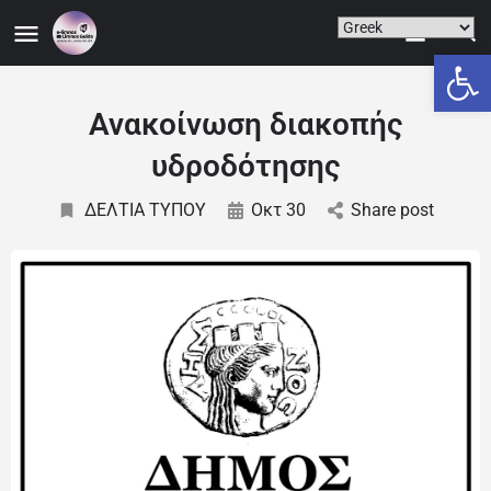
Ανοίξτε
Ανακοίνωση διακοπής
υδροδότησης
ΔΕΛΤΙΑ ΤΥΠΟΥ
Οκτ 30
Share post