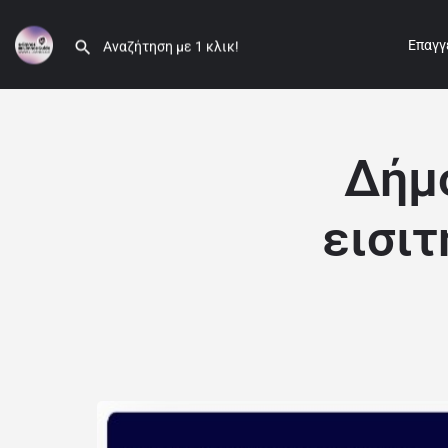
Επαγγ
Δήμ
εισιτ