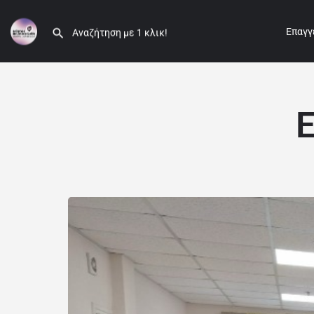
Επαγγ
Ε