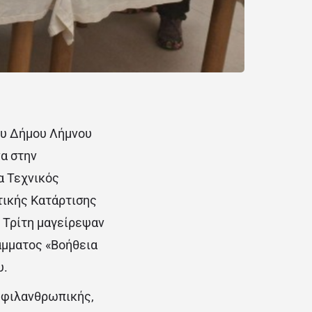
ου Δήμου Λήμνου
να στην
α Τεχνικός
τικής Κατάρτισης
η Τρίτη μαγείρεψαν
άμματος «Βοήθεια
υ.
ω φιλανθρωπικής,