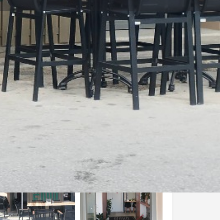
Store
0
ew
Report
Open hours today:
12:00 - 00:00