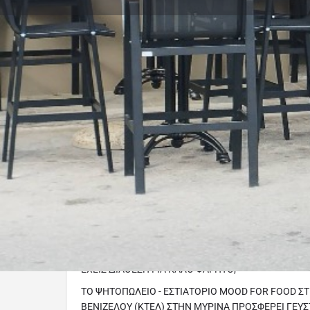
Profile
Call now
Description
Mood For Food , Μύρινα Λήμνου
Πλατεία Ελευθερίου Βενιζέλου (ΚΤΕΛ)
Τηλ για παραγγελίες 22540 26168
MOOD FOR FOOD!!!
ΕΧΕΙΣ ΔΙΑΘΕΣΗ ΓΙΑ ΚΑΛΟ ΦΑΓΗΤΟ;
ΤΟ ΨΗΤΟΠΩΛΕΙΟ - ΕΣΤΙΑΤΟΡΙΟ MOOD FOR FOOD Σ
ΒΕΝΙΖΕΛΟΥ (ΚΤΕΛ) ΣΤΗΝ ΜΥΡΙΝΑ ΠΡΟΣΦΕΡΕΙ ΓΕΥΣ