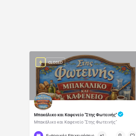
CLOSED
Μπακάλικο και Καφενείο "Στης Φωτεινής"
Μπακάλικο και Καφενείο "Στης Φωτεινής"
2254092810
Livadochori
Εμπορικές Επιχειρήσεις
+1