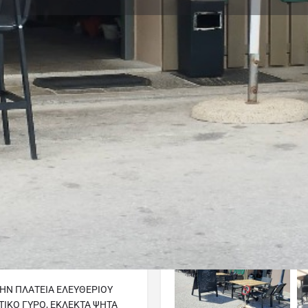
Reviews
Events
Jobs
0
0
0
Website
Bookmark
Share
Leave a revi
Closed
Gallery
ΤΗΝ ΠΛΑΤΕΙΑ ΕΛΕΥΘΕΡΙΟΥ
ΤΙΚΟ ΓΥΡΟ, ΕΚΛΕΚΤΑ ΨΗΤΑ