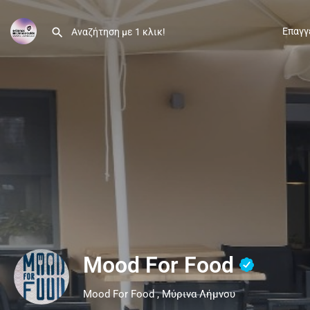
Επαγγ
Mood For Food
Mood For Food , Μύρινα Λήμνου