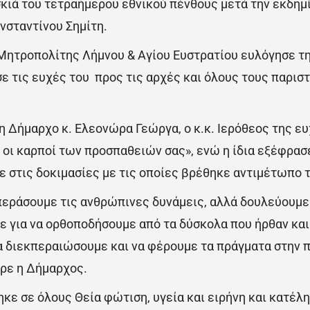
κιά του τετραήμερου εθνικού πένθους μετά την εκδημ
σταντίνου Σημίτη.
ητροπολίτης Λήμνου & Αγίου Ευστρατίου ευλόγησε τη
ε τις ευχές του προς τις αρχές και όλους τους παριστ
 Δήμαρχο κ. Ελεονώρα Γεώργα, ο κ.κ. Ιερόθεος της ε
οι καρποί των προσπαθειών σας», ενώ η ίδια εξέφρασε
ε στις δοκιμασίες με τις οποίες βρέθηκε αντιμέτωπο τ
περάσουμε τις ανθρώπινες δυνάμεις, αλλά δουλεύουμε
 για να ορθοποδήσουμε από τα δύσκολα που ήρθαν και
να διεκπεραιώσουμε και να φέρουμε τα πράγματα στην 
ρε η Δήμαρχος.
ηκε σε όλους Θεία φώτιση, υγεία και ειρήνη και κατέλ