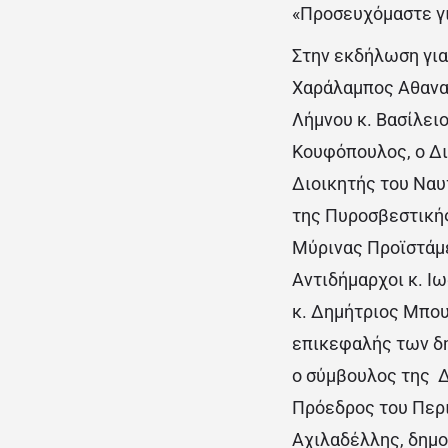
«Προσευχόμαστε γι
Στην εκδήλωση για
Χαράλαμπος Αθανασ
Λήμνου κ. Βασίλει
Κουφόπουλος, ο Δ
Διοικητής του Ναυ
της Πυροσβεστικής
Μύρινας Προϊστάμε
Αντιδήμαρχοι κ. Ι
κ. Δημήτριος Μπου
επικεφαλής των δη
ο σύμβουλος της Δ
Πρόεδρος του Περι
Αχιλαδέλλης, δημο