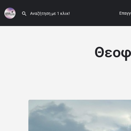
Επαγγ
Θεοφ