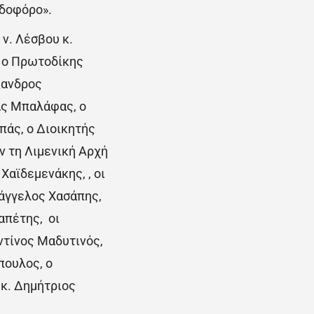
ιδοφόρο».
ν. Λέσβου κ.
, ο Πρωτοδίκης
ξανδρος
ας Μπαλάφας, ο
πάς, ο Διοικητής
 τη Λιμενική Αρχή
αϊδεμενάκης, , οι
υάγγελος Χασάπης,
απέτης, οι
ντίνος Μαδυτινός,
πουλος, ο
κ. Δημήτριος