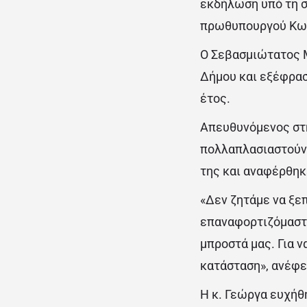
εκδήλωση υπό τη σ
πρωθυπουργού Κων
Ο Σεβασμιώτατος Μ
Δήμου και εξέφρασ
έτος.
Απευθυνόμενος στη
πολλαπλασιαστούν 
της και αναφέρθηκ
«Δεν ζητάμε να ξε
επαναφορτιζόμαστε
μπροστά μας. Για 
κατάσταση», ανέφε
Η κ. Γεώργα ευχήθ