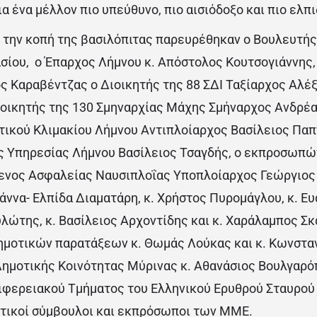
α ένα μέλλον πιο υπεύθυνο, πιο αισιόδοξο και πιο ελπ
 την κοπή της βασιλόπιτας παρευρέθηκαν ο Βουλευτής 
ίου, ο Έπαρχος Λήμνου κ. Απόστολος Κουτσογιάννης
ος Καραβέντζας ο Διοικητής της 88 ΣΔΙ Ταξίαρχος Αλέ
ιοικητής της 130 Σμηναρχίας Μάχης Σμήναρχος Ανδρέ
τικού Κλιμακίου Λήμνου Αντιπλοίαρχος Βασίλειος Παπ
 Υπηρεσίας Λήμνου Βασίλειος Τσαγδής, ο εκπροσωπών
νος Ασφαλείας Ναυσιπλοΐας Υποπλοίαρχος Γεώργιος Χ
ωάννα- Ελπίδα Διαματάρη, κ. Χρήστος Πυρομάγλου, κ. Ε
λώτης, κ. Βασίλειος Αρχοντίδης και κ. Χαράλαμπος Σκ
μοτικών παρατάξεων κ. Θωμάς Λούκας και κ. Κωνστα
ημοτικής Κοινότητας Μύρινας κ. Αθανάσιος Βουλγαρό
φερειακού Τμήματος του Ελληνικού Ερυθρού Σταυρού 
τικοί σύμβουλοι και εκπρόσωποι των ΜΜΕ.