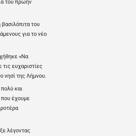
ία του πρώην
 βασιλόπιτα του
άμενους για το νέο
υχήθηκε «Να
 τις ευχαριστίες
ο νησί της Λήμνου.
 πολύ και
 που έχουμε
προτέρα
ηξε λέγοντας