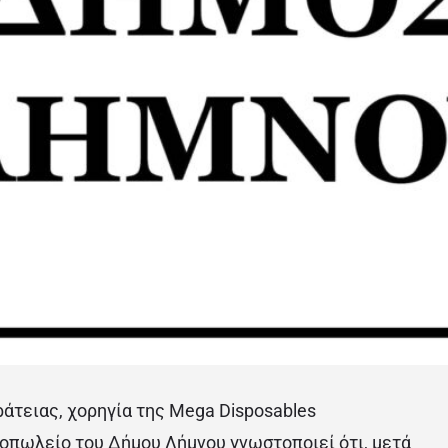
άτειας, χορηγία της Mega Disposables
οπωλείο του Δήμου Λήμνου γνωστοποιεί ότι, μετά