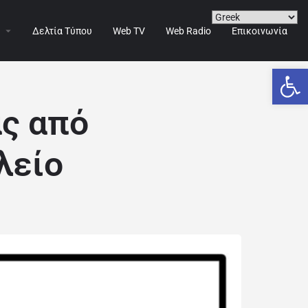
Δελτία Τύπου
Web TV
Web Radio
Επικοινωνία
Ανοίξτε
ς από
λείο