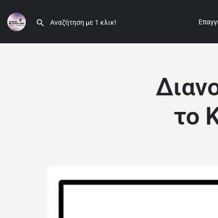
Επαγγ
Διαν
το 